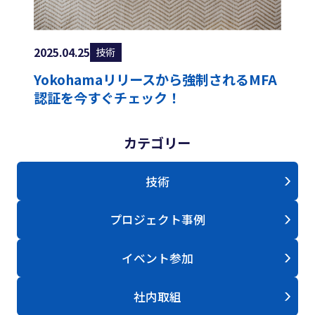
導入事例
ブログ
技術
2025.04.25
Yokohamaリリースから強制されるMFA
会社概要
認証を今すぐチェック！
カテゴリー
ServiceNow
に関するお問い合わせ
技術
プロジェクト事例
平日
075-229-6340
9時～18時
イベント参加
お問い合わせフォーム
社内取組