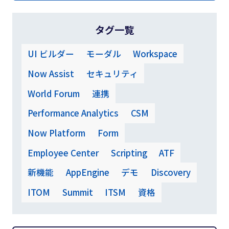
タグ一覧
UI ビルダー
モーダル
Workspace
Now Assist
セキュリティ
World Forum
連携
Performance Analytics
CSM
Now Platform
Form
Employee Center
Scripting
ATF
新機能
AppEngine
デモ
Discovery
ITOM
Summit
ITSM
資格