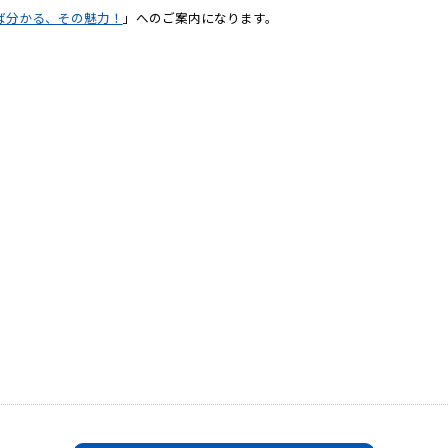
使えば分かる、その魅力！
」へのご案内になります。
ブログ
会社概要
するお問い合わせ
229-6340
平日
お問い合わせフォー
9時～18時