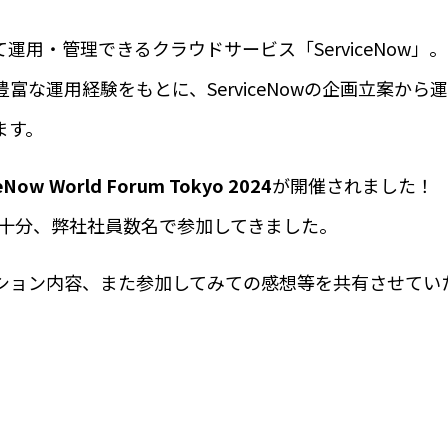
用・管理できるクラウドサービス「ServiceNow」。
ブログ
な運用経験をもとに、ServiceNowの企画立案から
ます。
会社概要
ceNow World Forum Tokyo 2024
が開催されました！
合十分、弊社社員数名で参加してきました。
ション内容、また参加してみての感想等を共有させてい
するお問い合わせ
229-6340
平日
お問い合わせフォー
9時～18時