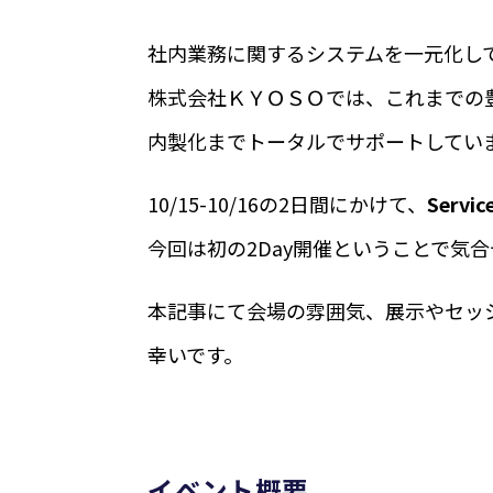
社内業務に関するシステムを一元化して運
株式会社ＫＹＯＳＯでは、これまでの豊富
内製化までトータルでサポートしてい
10/15-10/16の2日間にかけて、
Servi
今回は初の2Day開催ということで気
本記事にて会場の雰囲気、展示やセッ
ServiceNow
に関
幸いです。
075-
イベント概要