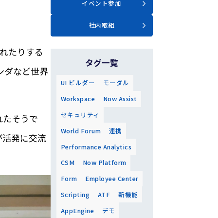
イベント参加
社内取組
、
触れたりする
タグ一覧
ランダなど世界
UI ビルダー
モーダル
Workspace
Now Assist
セキュリティ
れたそうで
World Forum
連携
が活発に交流
Performance Analytics
CSM
Now Platform
Form
Employee Center
Scripting
ATF
新機能
AppEngine
デモ