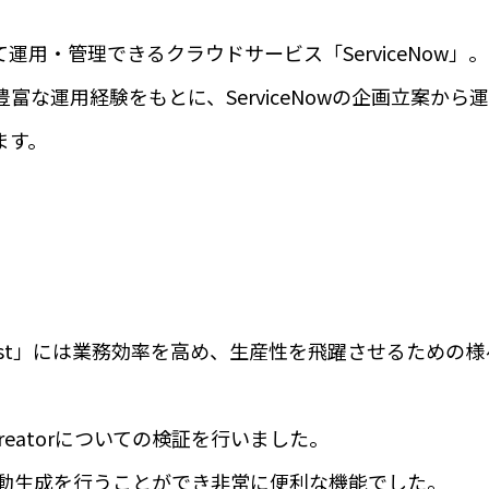
用・管理できるクラウドサービス「ServiceNow」。
ブログ
な運用経験をもとに、ServiceNowの企画立案から
ます。
会社概要
するお問い合わせ
w Assist」には業務効率を高め、生産性を飛躍させるための
229-6340
平日
お問い合わせフォー
9時～18時
or Creatorについての検証を行いました。
ールの自動生成を行うことができ非常に便利な機能でした。