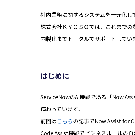
社内業務に関するシステムを一元化して運
株式会社ＫＹＯＳＯでは、これまでの豊富
内製化までトータルでサポートしてい
はじめに
ServiceNow
に関
ServiceNowのAI機能である「No
備わっています。
075-
前回は
こちら
の記事でNow Assist f
Code Assist機能でビジネスル