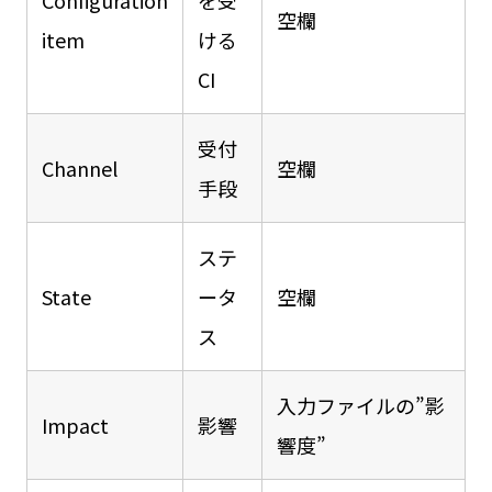
Configuration
を受
空欄
item
ける
CI
受付
Channel
空欄
手段
ステ
State
ータ
空欄
ス
入力ファイルの”影
Impact
影響
響度”