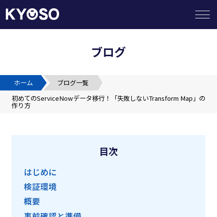
ブログ
HOME
ホーム
ブログ一覧
提供サービス
初めてのServiceNowデータ移行！「失敗しないTransform Map」の
作り方
企業の皆様へ
目次
SIerの皆様へ
はじめに
ビジネスパートナー募集
検証環境
概要
事前確認と準備