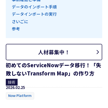
導入事例
データのインポート手順
データインポートの実行
ブログ
さいごに
参考
会社概要
人材募集中！
ServiceNow
に関するお問い合わせ
初めてのServiceNowデータ移行！「失
敗しないTransform Map」の作り方
平日
075-229-6340
9時～18時
技術
2026.02.25
Now Platform
お問い合わせフォーム