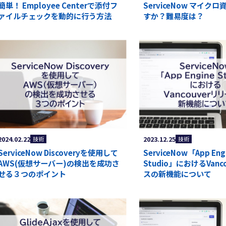
簡単！ Employee Centerで添付フ
ServiceNow マイク
ァイルチェックを動的に行う方法
すか？難易度は？
2024.02.22
2023.12.25
技術
技術
ServiceNow Discoveryを使用して
ServiceNow「App Eng
AWS(仮想サーバー)の検出を成功さ
Studio」におけるVanc
せる３つのポイント
スの新機能について