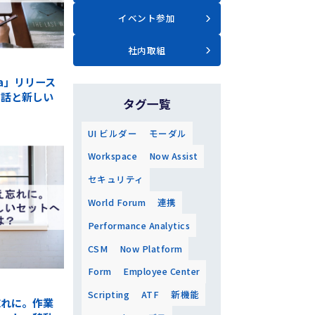
イベント参加
社内取組
alia」リリース
の話と新しい
タグ一覧
UI ビルダー
モーダル
Workspace
Now Assist
セキュリティ
World Forum
連携
Performance Analytics
CSM
Now Platform
ム
Form
Employee Center
Scripting
ATF
新機能
忘れに。作業