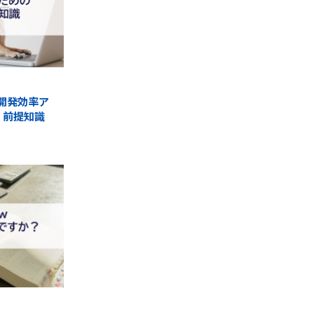
r】開発効率ア
・前提知識