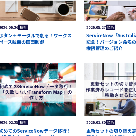
ブログ
2026.06.26
2026.05.27
技術
技術
ボタン＋モーダルで創る！ワークス
ServiceNow「Austr
ペース独自の画面制御
記念！バージョン命名
会社概要
権限管理のご紹介
するお問い合わせ
229-6340
平日
お問い合わせフォー
9時～18時
2026.02.25
2026.01.30
技術
技術
初めてのServiceNowデータ移行！
更新セットの切り替え