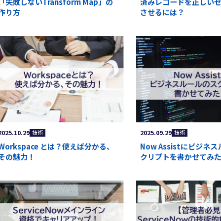
「失敗しないTransform Map」の
済みレコードを正しい
作り方
させるには？
2025.10.29
2025.09.29
技術
技術
Workspace とは？使えば分かる、
Now Assistにビジネ
その魅力！
クリプトを書かせてみ