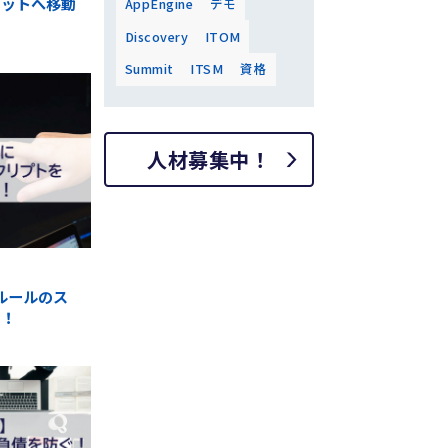
セットへ移動
AppEngine
デモ
Discovery
ITOM
Summit
ITSM
資格
人材募集中！
スルールのス
た！